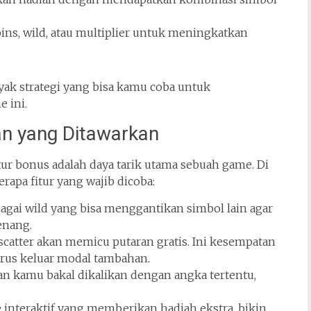
pins, wild, atau multiplier untuk meningkatkan
nyak strategi yang bisa kamu coba untuk
 ini.
an yang Ditawarkan
itur bonus adalah daya tarik utama sebuah game. Di
erapa fitur yang wajib dicoba:
agai wild yang bisa menggantikan simbol lain agar
enang.
scatter akan memicu putaran gratis. Ini kesempatan
rus keluar modal tambahan.
gan kamu bakal dikalikan dengan angka tertentu,
nteraktif yang memberikan hadiah ekstra, bikin