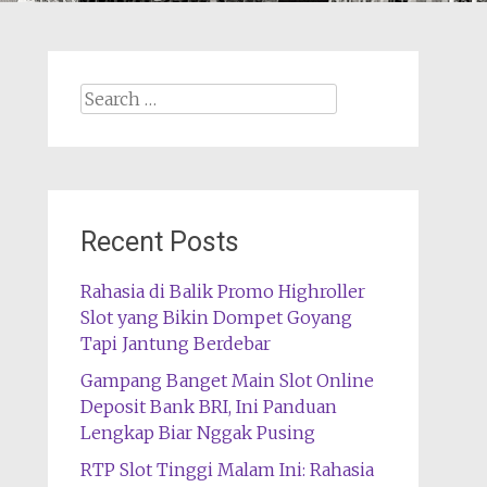
Search
for:
Recent Posts
Rahasia di Balik Promo Highroller
Slot yang Bikin Dompet Goyang
Tapi Jantung Berdebar
Gampang Banget Main Slot Online
Deposit Bank BRI, Ini Panduan
Lengkap Biar Nggak Pusing
RTP Slot Tinggi Malam Ini: Rahasia