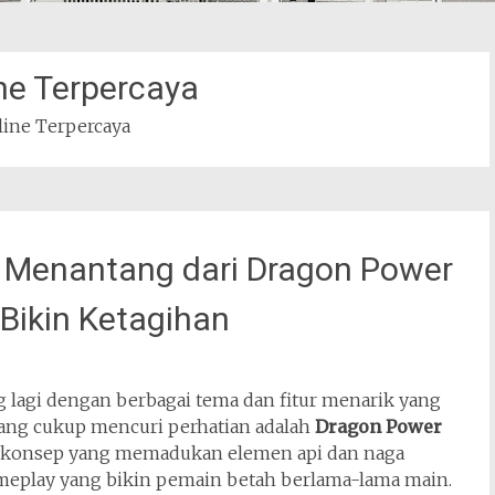
ine Terpercaya
line Terpercaya
 Menantang dari Dragon Power
Bikin Ketagihan
ing lagi dengan berbagai tema dan fitur menarik yang
yang cukup mencuri perhatian adalah
Dragon Power
n konsep yang memadukan elemen api dan naga
ameplay yang bikin pemain betah berlama-lama main.