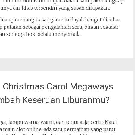
dan fitur bonus melimpah dalam satu paket lengkap.
unya ciri khas tersendiri yang susah dilupakan.
eluang menang besar, game ini layak banget dicoba.
ap putaran sebagai pengalaman seru, bukan sekadar
an semoga hoki selalu menyertai!…
w Christmas Carol Megaways
mbah Keseruan Liburanmu?
, lampu warna-warni, dan tentu saja, cerita Natal
main slot online, ada satu permainan yang patut