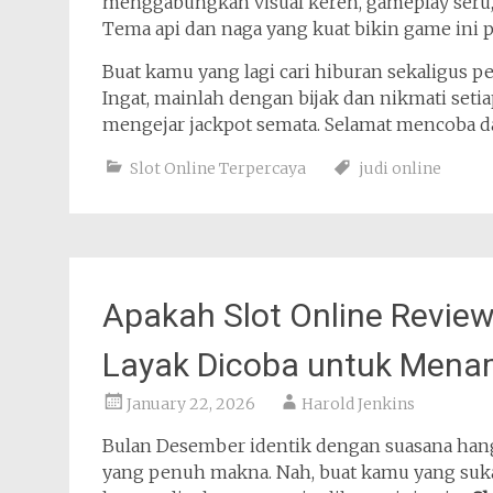
menggabungkan visual keren, gameplay seru, 
Tema api dan naga yang kuat bikin game ini p
Buat kamu yang lagi cari hiburan sekaligus p
Ingat, mainlah dengan bijak dan nikmati seti
mengejar jackpot semata. Selamat mencoba d
Slot Online Terpercaya
judi online
Apakah Slot Online Revie
Layak Dicoba untuk Mena
January 22, 2026
Harold Jenkins
Bulan Desember identik dengan suasana hangat
yang penuh makna. Nah, buat kamu yang suka 