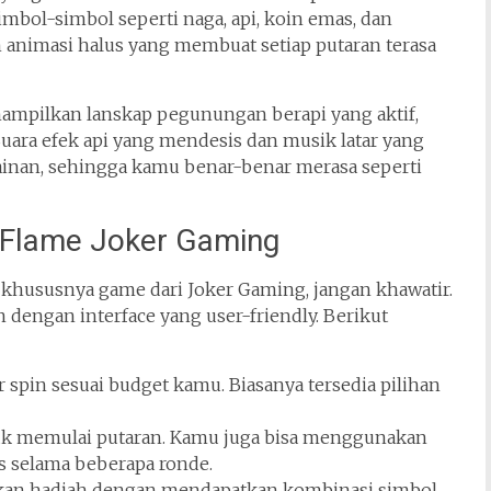
mbol-simbol seperti naga, api, koin emas, dan
an animasi halus yang membuat setiap putaran terasa
ampilkan lanskap pegunungan berapi yang aktif,
ara efek api yang mendesis dan musik latar yang
inan, sehingga kamu benar-benar merasa seperti
 Flame Joker Gaming
u khususnya game dari Joker Gaming, jangan khawatir.
engan interface yang user-friendly. Berikut
 spin sesuai budget kamu. Biasanya tersedia pilihan
k memulai putaran. Kamu juga bisa menggunakan
is selama beberapa ronde.
n hadiah dengan mendapatkan kombinasi simbol